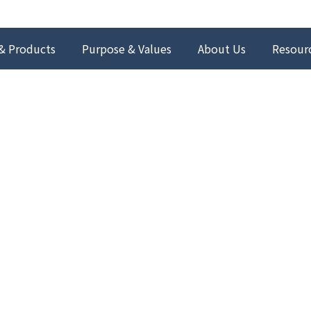
& Products
Purpose & Values
About Us
Resour