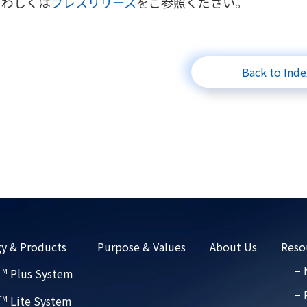
くわしくは
プレスリリース
をご参照ください。
Back to Inde
y & Products
Purpose & Values
About Us
Reso
−
Plus System
TM
− 
Lite System
TM