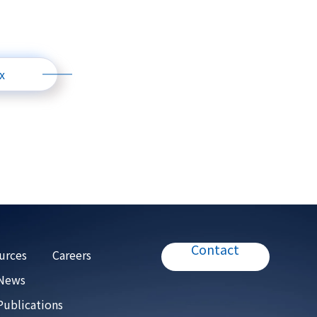
x
Contact
urces
Careers
 News
Publications