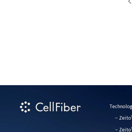
Technolog
− Zeito
− Zeito