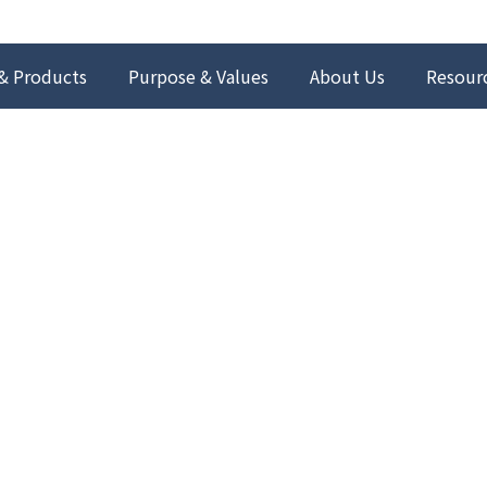
& Products
Purpose & Values
About Us
Resour