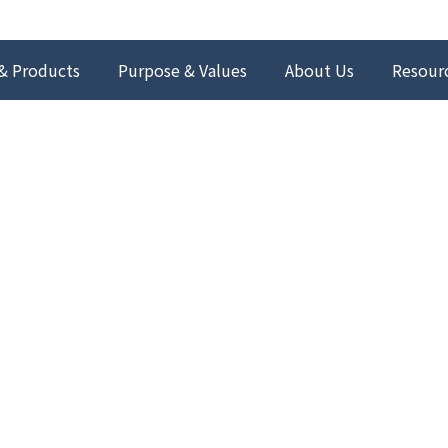
& Products
Purpose & Values
About Us
Resour