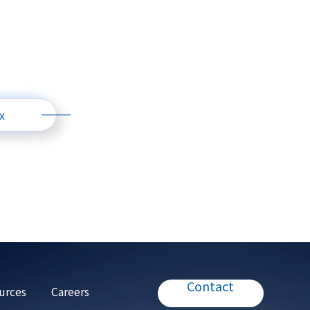
x
Contact
urces
Careers