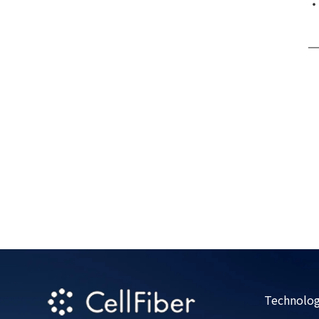
・
—
Technolog