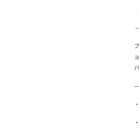
・
—
—
・
・