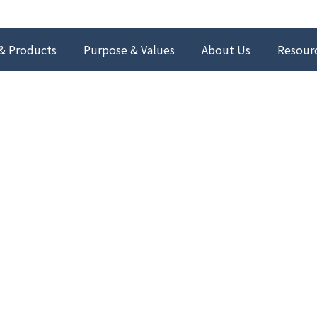
& Products
Purpose & Values
About Us
Resour