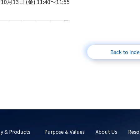
10月13日 (金) 11:40〜11:55
———————————————
Back to Inde
y & Products
Purpose & Values
About Us
Reso