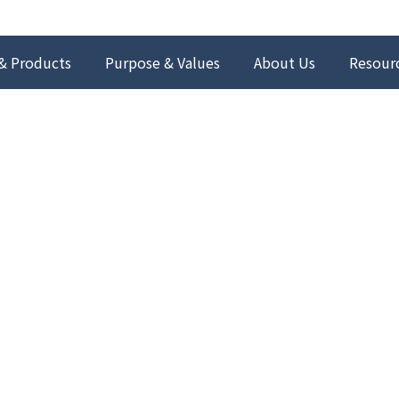
& Products
Purpose & Values
About Us
Resour