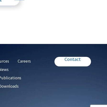
x
Contact
urces
Careers
 News
Publications
Downloads