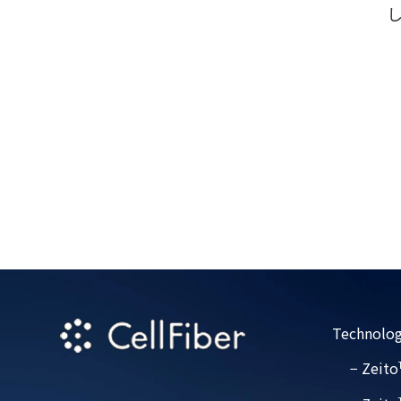
Technolog
− Zeito