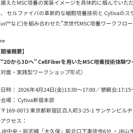
見据えたMSC培養の実装イメージを具体的に掴んでいた
て、 セルファイバの革新的な細胞培養技術と Cytiva
Xuri™など)を組み合わせた”次世代MSC培養ワークフ
==
【開催概要】
“2Dから3Dヘ” CellFiberを用いたMSC培養技術体
（対面・実践型ワークショップ形式）
日時： 2026年4月24日(金)13:30～17:00／懇親会:17:15
会場： Cytiva新宿本部
〒169-0073 東京都新宿区百人町3-25-1 サンケンビル
◆アクセス：
・JR中央・総武線「大久保」駅北口下車徒歩6分 ・JR