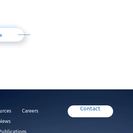
x
Contact
urces
Careers
 News
Publications