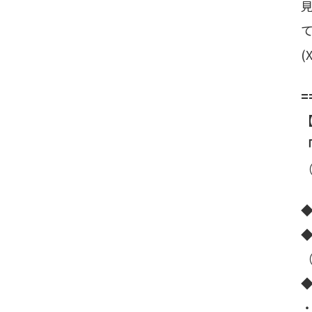
(
=
「
◆
◆
（