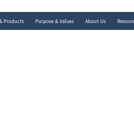
& Products
Purpose & Values
About Us
Resour