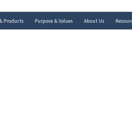
& Products
Purpose & Values
About Us
Resour